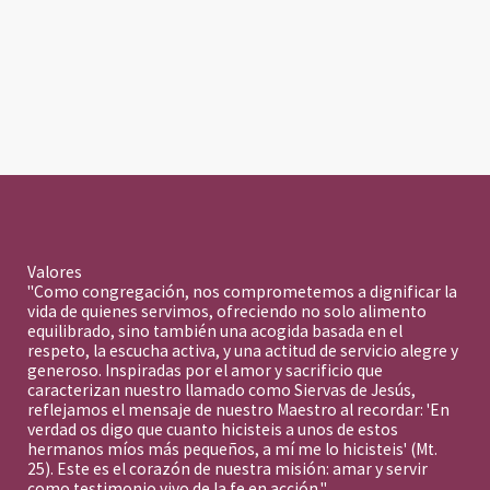
Valores
"Como congregación, nos comprometemos a dignificar la
vida de quienes servimos, ofreciendo no solo alimento
equilibrado, sino también una acogida basada en el
respeto, la escucha activa, y una actitud de servicio alegre y
generoso. Inspiradas por el amor y sacrificio que
caracterizan nuestro llamado como Siervas de Jesús,
reflejamos el mensaje de nuestro Maestro al recordar: 'En
verdad os digo que cuanto hicisteis a unos de estos
hermanos míos más pequeños, a mí me lo hicisteis' (Mt.
25). Este es el corazón de nuestra misión: amar y servir
como testimonio vivo de la fe en acción."